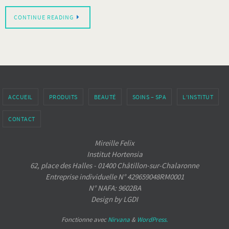
CONTINUE READING
ACCUEIL
PRODUITS
BEAUTÉ
SOINS – SPA
L’INSTITUT
CONTACT
Mireille Felix
Institut Hortensia
62, place des Halles - 01400 Châtillon-sur-Chalaronne
Entreprise individuelle N° 429659048RM0001
N° NAFA: 9602BA
Design by LGDI
Fonctionne avec
Nirvana
&
WordPress.