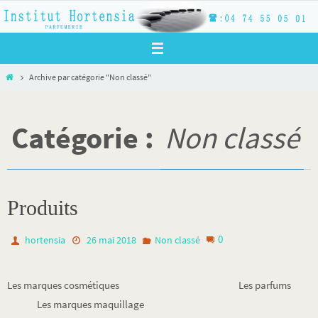
Passer
vers
le
contenu
Home
Archive par catégorie "Non classé"
Catégorie :
Non classé
Produits
0
hortensia
26 mai 2018
Non classé
Les marques cosmétiques Les parfums
Les marques maquillage